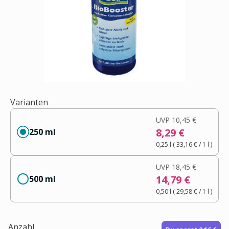
Varianten
UVP
10,45 €
8,29 €
250 ml
0,25 l
(
33,16 €
/ 1
l
)
UVP
18,45 €
14,79 €
500 ml
0,50 l
(
29,58 €
/ 1
l
)
Anzahl