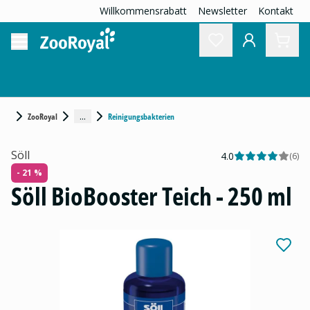
Willkommensrabatt
Newsletter
Kontakt
...
ZooRoyal
Reinigungsbakterien
Söll
4.0
(
6
)
- 21 %
Söll BioBooster Teich - 250 ml