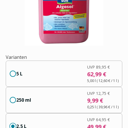
Varianten
UVP
89,95 €
62,99 €
5 L
5,00 l
(
12,60 €
/ 1
l
)
UVP
12,75 €
9,99 €
250 ml
0,25 l
(
39,96 €
/ 1
l
)
UVP
64,95 €
49,99 €
2,5 L