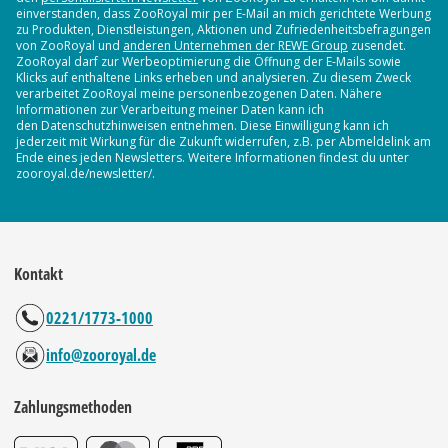
einverstanden, dass ZooRoyal mir per E-Mail an mich gerichtete Werbung
zu Produkten, Dienstleistungen, Aktionen und Zufriedenheitsbefragungen
von ZooRoyal und
anderen Unternehmen der REWE Group
zusendet.
ZooRoyal darf zur Werbeoptimierung die Öffnung der E-Mails sowie
Klicks auf enthaltene Links erheben und analysieren. Zu diesem Zweck
verarbeitet ZooRoyal meine personenbezogenen Daten. Nähere
Informationen zur Verarbeitung meiner Daten kann ich
den Datenschutzhinweisen entnehmen. Diese Einwilligung kann ich
jederzeit mit Wirkung für die Zukunft widerrufen, z.B. per Abmeldelink am
Ende eines jeden Newsletters. Weitere Informationen findest du unter
zooroyal.de/newsletter/.
Kontakt
0221/1773-1000
info@zooroyal.de
Zahlungsmethoden