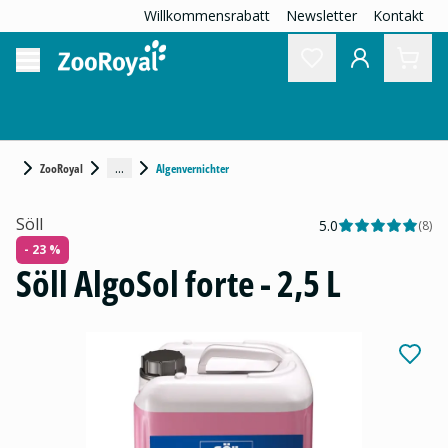
Willkommensrabatt
Newsletter
Kontakt
...
ZooRoyal
Algenvernichter
Söll
5.0
(
8
)
- 23 %
Söll AlgoSol forte - 2,5 L