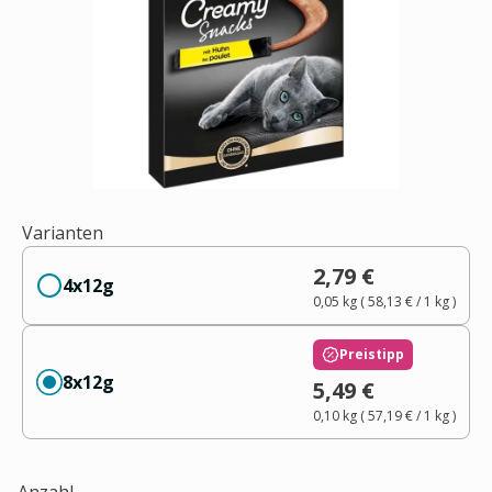
Varianten
2,79 €
4x12g
0,05 kg
(
58,13 €
/ 1
kg
)
Preistipp
8x12g
5,49 €
0,10 kg
(
57,19 €
/ 1
kg
)