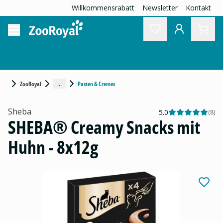
Willkommensrabatt
Newsletter
Kontakt
...
ZooRoyal
Pasten & Cremes
Sheba
5.0
(
8
)
SHEBA® Creamy Snacks mit
Huhn - 8x12g