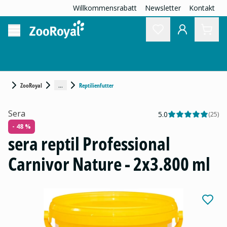
Willkommensrabatt
Newsletter
Kontakt
...
ZooRoyal
Reptilienfutter
Sera
5.0
(
25
)
- 48 %
sera reptil Professional
Carnivor Nature - 2x3.800 ml