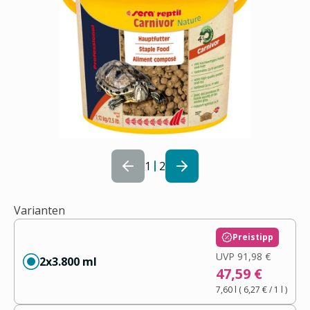
1
2
Varianten
Preistipp
UVP
91,98 €
2x3.800 ml
47,59 €
7,60 l
(
6,27 €
/ 1
l
)