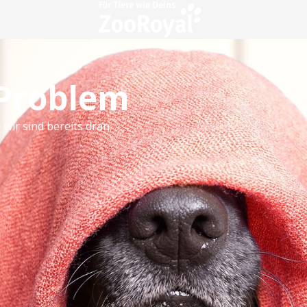
 Problem
 wir sind bereits dran.