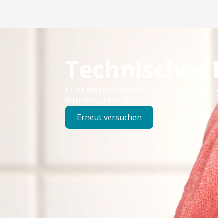
Technisches
Es ist ein technischer Fehler aufgetreten –
Bitte versuchen Sie es später erneut.
Erneut versuchen