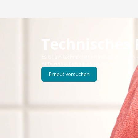
Technisches
Es ist ein technischer Fehler aufgetreten –
Bitte versuchen Sie es später erneut.
Erneut versuchen