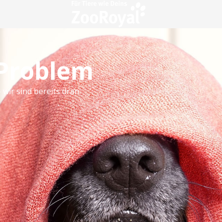
 Problem
 wir sind bereits dran.