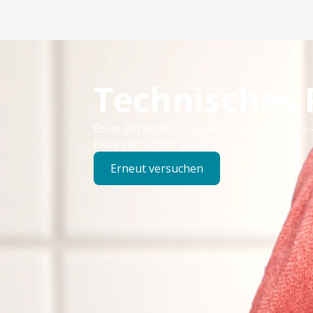
Technisches
Es ist ein technischer Fehler aufgetreten –
Bitte versuchen Sie es später erneut.
Erneut versuchen