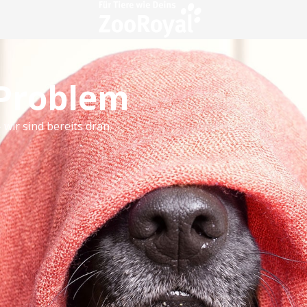
 Problem
 wir sind bereits dran.