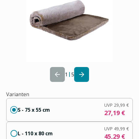
1
5
Varianten
UVP
29,99 €
S - 75 x 55 cm
27,19 €
UVP
49,99 €
L - 110 x 80 cm
45,29 €