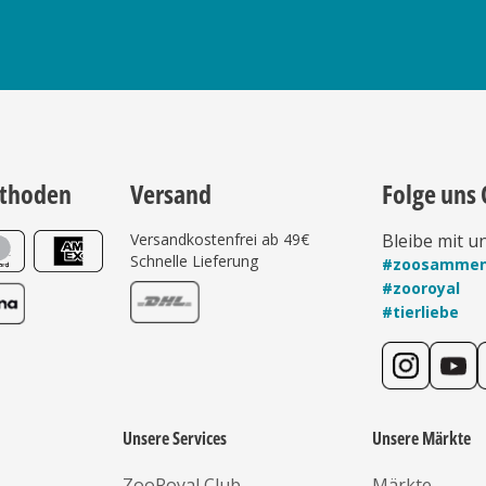
thoden
Versand
Folge uns 
Versandkostenfrei ab 49€
Bleibe mit u
Schnelle Lieferung
#zoosamme
#zooroyal
#tierliebe
Unsere Services
Unsere Märkte
ZooRoyal Club
Märkte