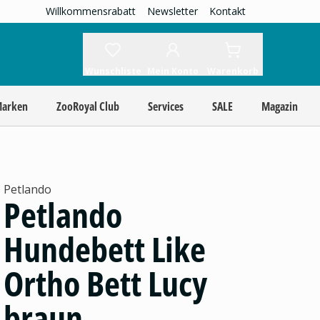
Willkommensrabatt
Newsletter
Kontakt
Wunschliste
Mein Konto
Warenkorb
Marken
ZooRoyal Club
Services
SALE
Magazin
Petlando
Petlando
Hundebett Like
Ortho Bett Lucy
braun