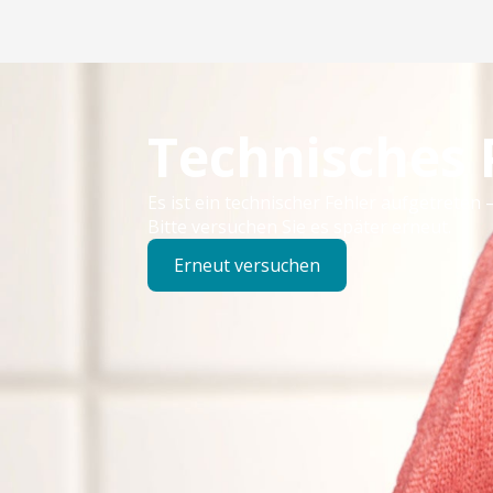
Technisches
Es ist ein technischer Fehler aufgetreten –
Bitte versuchen Sie es später erneut.
Erneut versuchen