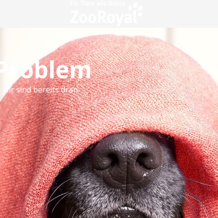
 Problem
 wir sind bereits dran.