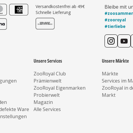
Versandkostenfrei ab 49€
Bleibe mit u
Schnelle Lieferung
#zoosamme
#zooroyal
#tierliebe
Unsere Services
Unsere Märkte
ZooRoyal Club
Märkte
ngungen
Prämienwelt
Services im M
ZooRoyal Eigenmarken
ZooRoyal in 
Probierwelt
Markt
den
Magazin
defekte Ware
Alle Services
instellungen