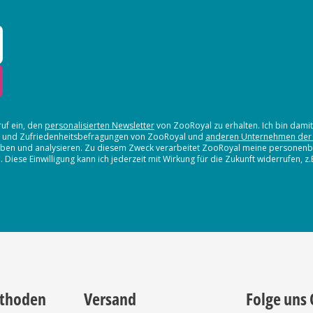
ruf ein, den
personalisierten Newsletter
von ZooRoyal zu erhalten. Ich bin dami
en und Zufriedenheitsbefragungen von ZooRoyal und
anderen Unternehmen der
erheben und analysieren. Zu diesem Zweck verarbeitet ZooRoyal meine persone
iese Einwilligung kann ich jederzeit mit Wirkung für die Zukunft widerrufen, z
thoden
Versand
Folge uns 