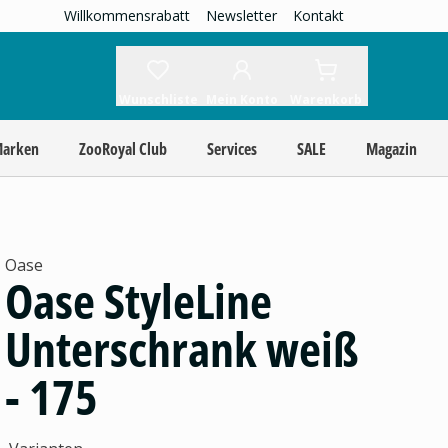
Willkommensrabatt
Newsletter
Kontakt
Wunschliste
Mein Konto
Warenkorb
Marken
ZooRoyal Club
Services
SALE
Magazin
Oase
Oase StyleLine
Unterschrank weiß
- 175