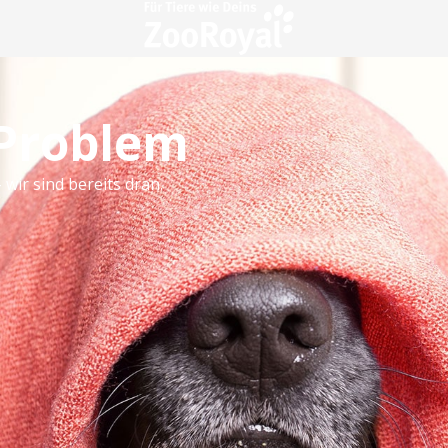
 Problem
 wir sind bereits dran.