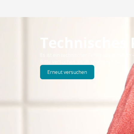
Technisches
Es ist ein technischer Fehler aufgetreten –
Bitte versuchen Sie es später erneut.
Erneut versuchen