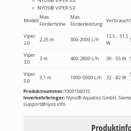
NYOS® VIPER 3.0
NYOS® VIPER 5.0
Max.
Max.
Modell
Verbrauch
Förderhöhe
Förderleistung
Viper
12,5 - 31,5
2,25 m
300-2000 L/h
2.0
W
Viper
3 m
400-2800 L/h
30 - 55 W
3.0
Viper
3,1 m
1000-5000 L/h
32 - 82 W
5.0
Produktnummer:
1000106015
Inverkehrbringer
:
Nyos® Aquatics GmbH, Siemen
support@nyos.info
Produktinf