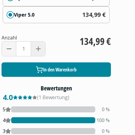
134,99 €
Viper 5.0
Anzahl
134,99 €
In den Warenkorb
Bewertungen
4.0
(
1
Bewertung
)
5
0
%
4
100
%
3
0
%