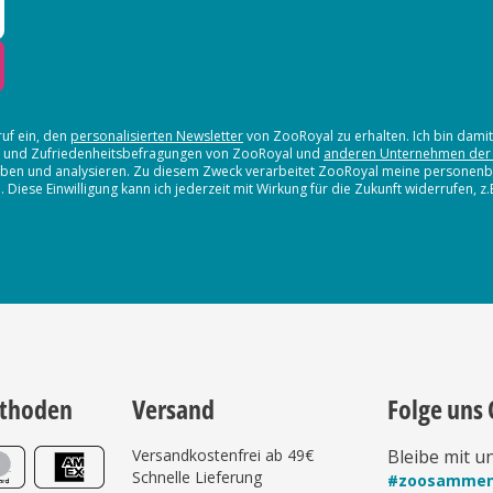
ruf ein, den
personalisierten Newsletter
von ZooRoyal zu erhalten. Ich bin dami
en und Zufriedenheitsbefragungen von ZooRoyal und
anderen Unternehmen der
erheben und analysieren. Zu diesem Zweck verarbeitet ZooRoyal meine persone
iese Einwilligung kann ich jederzeit mit Wirkung für die Zukunft widerrufen, z
thoden
Versand
Folge uns 
Versandkostenfrei ab 49€
Bleibe mit u
Schnelle Lieferung
#zoosamme