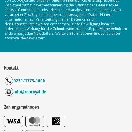
von ZooRoyal und
anderen Unternehmen der REWE Group
zusendet.
ZooRoyal darf zur Werbeoptimierung die Öffnung der E-Mails sowie
Klicks auf enthaltene Links erheben und analysieren. Zu diesem Zweck
verarbeitet ZooRoyal meine personenbezogenen Daten. Nähere
Informationen zur Verarbeitung meiner Daten kann ich
den Datenschutzhinweisen entnehmen. Diese Einwilligung kann ich
jederzeit mit Wirkung für die Zukunft widerrufen, z.B. per Abmeldelink am
Ende eines jeden Newsletters. Weitere Informationen findest du unter
zooroyal.de/newsletter/.
Kontakt
0221/1773-1000
info@zooroyal.de
Zahlungsmethoden