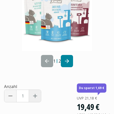
1
2
Anzahl
Du sparst 1,69 €
UVP
21,18 €
19,49 €