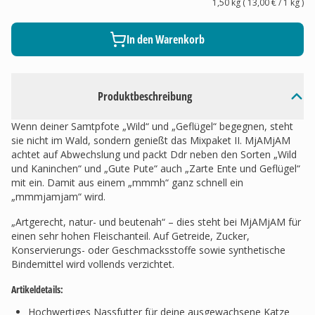
1,50 kg
(
13,00 €
/ 1
kg
)
In den Warenkorb
Produktbeschreibung
Wenn deiner Samtpfote „Wild“ und „Geflügel“ begegnen, steht
sie nicht im Wald, sondern genießt das Mixpaket II. MjAMjAM
achtet auf Abwechslung und packt Ddr neben den Sorten „Wild
und Kaninchen“ und „Gute Pute“ auch „Zarte Ente und Geflügel“
mit ein. Damit aus einem „mmmh“ ganz schnell ein
„mmmjamjam“ wird.
„Artgerecht, natur- und beutenah“ – dies steht bei MjAMjAM für
einen sehr hohen Fleischanteil. Auf Getreide, Zucker,
Konservierungs- oder Geschmacksstoffe sowie synthetische
Bindemittel wird vollends verzichtet.
Artikeldetails:
Hochwertiges Nassfutter für deine ausgewachsene Katze