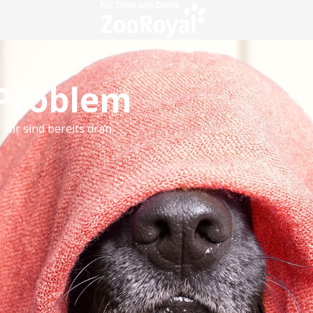
 Problem
 wir sind bereits dran.