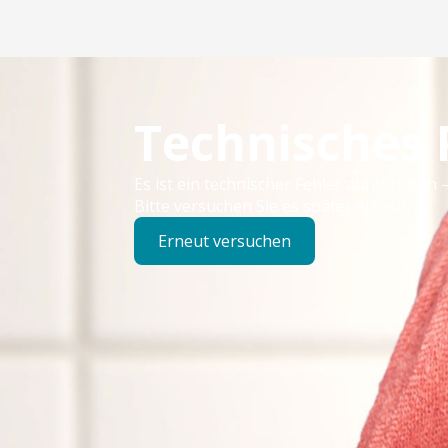
Technisches
Es ist ein technischer Fehler aufgetreten –
Bitte versuchen Sie es später erneut.
Erneut versuchen