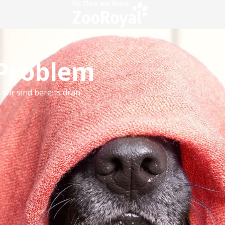
 Problem
 wir sind bereits dran.