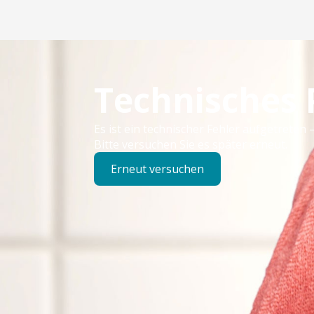
Technisches
Es ist ein technischer Fehler aufgetreten –
Bitte versuchen Sie es später erneut.
Erneut versuchen