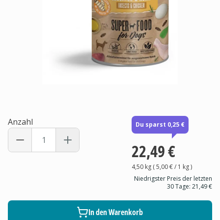
Anzahl
Du sparst 0,25 €
22,49 €
4,50 kg
(
5,00 €
/ 1
kg
)
Niedrigster Preis der letzten
30 Tage:
21,49 €
In den Warenkorb