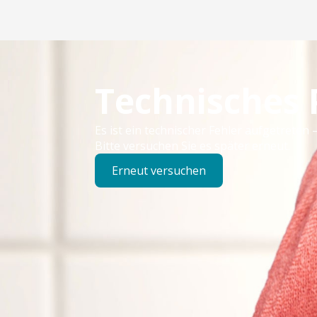
Technisches
Es ist ein technischer Fehler aufgetreten –
Bitte versuchen Sie es später erneut.
Erneut versuchen