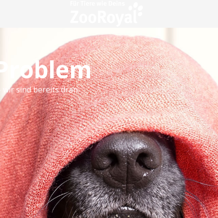
 Problem
 wir sind bereits dran.