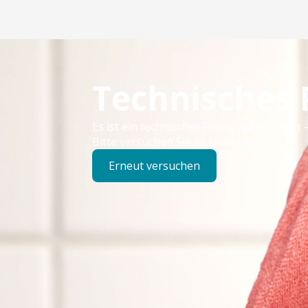
Technisches
Es ist ein technischer Fehler aufgetreten –
Bitte versuchen Sie es später erneut.
Erneut versuchen