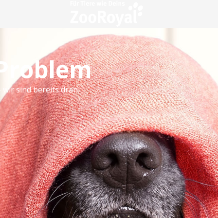
 Problem
 wir sind bereits dran.