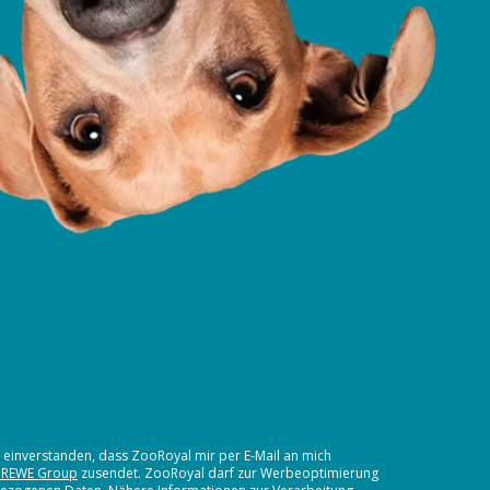
t einverstanden, dass ZooRoyal mir per E-Mail an mich
 REWE Group
zusendet. ZooRoyal darf zur Werbeoptimierung