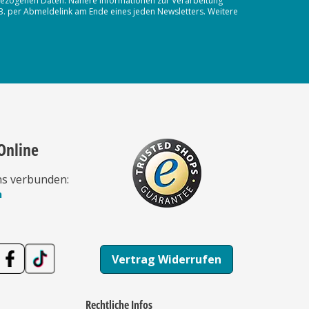
nbezogenen Daten. Nähere Informationen zur Verarbeitung
.B. per Abmeldelink am Ende eines jeden Newsletters. Weitere
Online
ns verbunden:
n
Vertrag Widerrufen
Rechtliche Infos