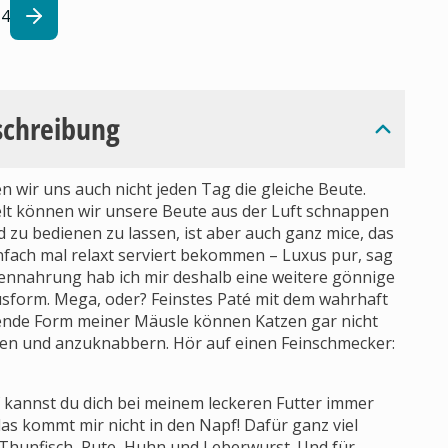
4
schreibung
n wir uns auch nicht jeden Tag die gleiche Beute.
 Welt können wir unsere Beute aus der Luft schnappen
d zu bedienen zu lassen, ist aber auch ganz mice, das
nfach mal relaxt serviert bekommen – Luxus pur, sag
tzennahrung hab ich mir deshalb eine weitere gönnige
usform. Mega, oder? Feinstes Paté mit dem wahrhaft
ende Form meiner Mäusle können Katzen gar nicht
chen und anzuknabbern. Hör auf einen Feinschmecker:
f kannst du dich bei meinem leckeren Futter immer
das kommt mir nicht in den Napf! Dafür ganz viel
 Thunfisch, Pute, Huhn und Leberwurst. Und für