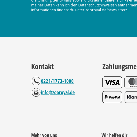
die Öffnung der E-Mails sowie Klicks auf enthaltene Links 
meiner Daten kann ich den Datenschutzhinweisen entnehmen. D
Informationen findest du unter zooroyal.de/newsletter/.
Kontakt
Zahlungsme
0221/1773-1000
info@zooroyal.de
Mehr von uns
Wir helfen dir