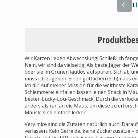
1
Produktbe
Wir Katzen lieben Abwechslung! Schließlich fange
Nein, wir sind da vielseitig. Als beste Jäger der
oder sie im Grünen lautlos aufspüren. Sich ab un
muss ich zugeben. Einen göttlichen (Sch)maus ei
ich dir! Auf meiner Mission für die weltbeste Ka
Schlemmerei einfallen lassen: einen Snack in Ma
besten Lucky-Lou-Geschmack. Durch die verlock
anders als ran an die Maus, um diese zu erfors
Mäusle sind einfach lecker!
Very mice sind die Zutaten natürlich auch. Darau
verlassen. Kein Getreide, keine Zuckerzusätze – 
Fleisch und Fisch! Wähle jeden Tag neu zwischen