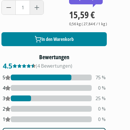
15,59 €
0,56 kg
(
27,84 €
/ 1
kg
)
In den Warenkorb
Bewertungen
4.5
(
4
Bewertungen
)
5
75
%
4
0
%
3
25
%
2
0
%
1
0
%