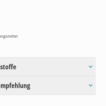
ungsmittel
sstoffe
empfehlung