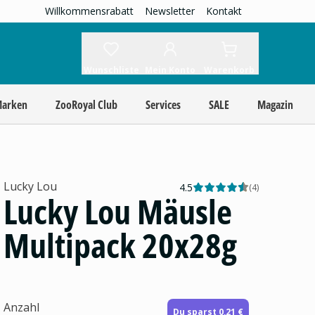
Willkommensrabatt
Newsletter
Kontakt
Wunschliste
Mein Konto
Warenkorb
Marken
ZooRoyal Club
Services
SALE
Magazin
Lucky Lou
4.5
(
4
)
Lucky Lou Mäusle
Multipack 20x28g
Anzahl
Du sparst 0,21 €