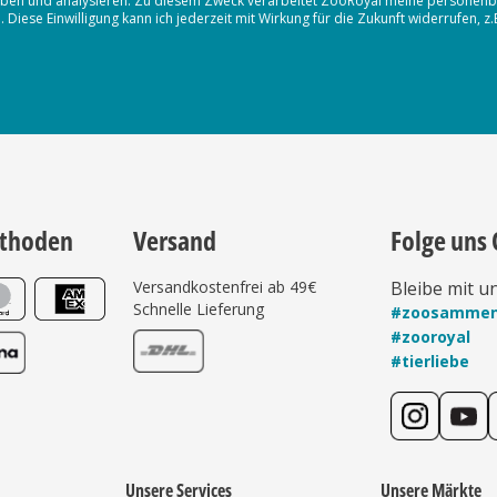
erheben und analysieren. Zu diesem Zweck verarbeitet ZooRoyal meine persone
iese Einwilligung kann ich jederzeit mit Wirkung für die Zukunft widerrufen, z
thoden
Versand
Folge uns 
Versandkostenfrei ab 49€
Bleibe mit u
Schnelle Lieferung
#zoosamme
#zooroyal
#tierliebe
Unsere Services
Unsere Märkte