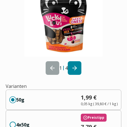
1
4
Varianten
1,99 €
50g
0,05 kg
(
39,80 €
/ 1
kg
)
Preistipp
4x50g
7,79 €