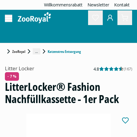
Willkommensrabatt
Newsletter
Kontakt
...
ZooRoyal
Katzenstreu Entsorgung
Litter Locker
4.8
(
167
)
- 7 %
LitterLocker® Fashion
Nachfüllkassette - 1er Pack