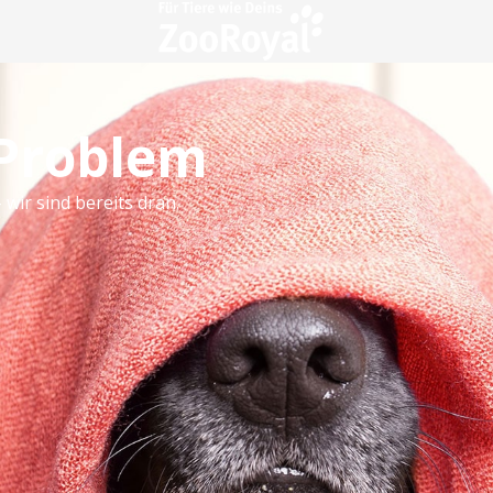
 Problem
 wir sind bereits dran.