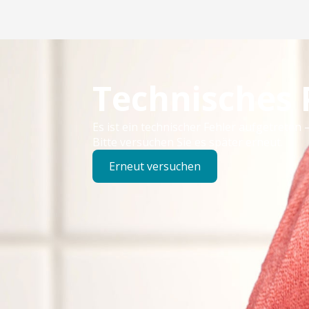
Technisches
Es ist ein technischer Fehler aufgetreten –
Bitte versuchen Sie es später erneut.
Erneut versuchen