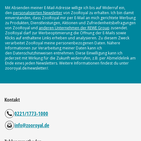
Mit Absenden meiner E-Mail-Adresse willige ich bis auf Widerruf ein,
den
personalisierten Newsletter
von ZooRoyal zu erhalten. Ich bin damit
einverstanden, dass ZooRoyal mir per E-Mail an mich gerichtete Werbung
zu Produkten, Dienstleistungen, Aktionen und Zufriedenheitsbefragungen
von ZooRoyal und
anderen Unternehmen der REWE Group
zusendet.
ZooRoyal darf zur Werbeoptimierung die Öffnung der E-Mails sowie
Klicks auf enthaltene Links erheben und analysieren. Zu diesem Zweck
verarbeitet ZooRoyal meine personenbezogenen Daten. Nähere
Informationen zur Verarbeitung meiner Daten kann ich
den Datenschutzhinweisen entnehmen. Diese Einwilligung kann ich
jederzeit mit Wirkung für die Zukunft widerrufen, z.B. per Abmeldelink am
Ende eines jeden Newsletters. Weitere Informationen findest du unter
zooroyal.de/newsletter/.
Kontakt
0221/1773-1000
info@zooroyal.de