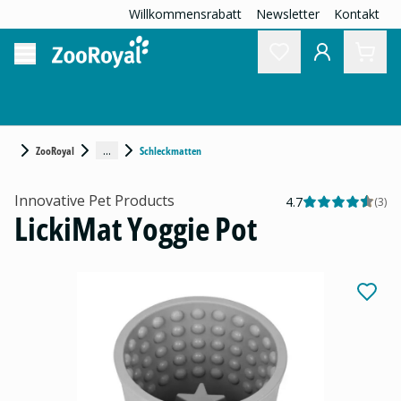
Willkommensrabatt
Newsletter
Kontakt
...
ZooRoyal
Schleckmatten
Innovative Pet Products
4.7
(
3
)
LickiMat Yoggie Pot