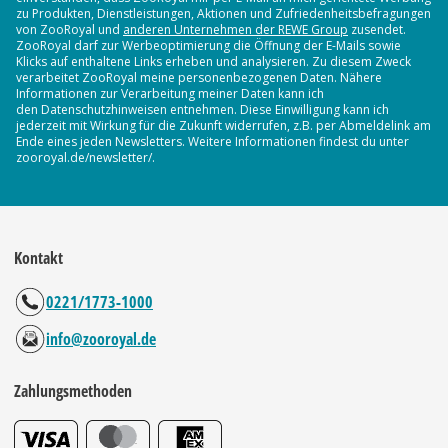
zu Produkten, Dienstleistungen, Aktionen und Zufriedenheitsbefragungen
von ZooRoyal und
anderen Unternehmen der REWE Group
zusendet.
ZooRoyal darf zur Werbeoptimierung die Öffnung der E-Mails sowie
Klicks auf enthaltene Links erheben und analysieren. Zu diesem Zweck
verarbeitet ZooRoyal meine personenbezogenen Daten. Nähere
Informationen zur Verarbeitung meiner Daten kann ich
den Datenschutzhinweisen entnehmen. Diese Einwilligung kann ich
jederzeit mit Wirkung für die Zukunft widerrufen, z.B. per Abmeldelink am
Ende eines jeden Newsletters. Weitere Informationen findest du unter
zooroyal.de/newsletter/.
Kontakt
0221/1773-1000
info@zooroyal.de
Zahlungsmethoden