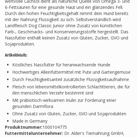
wertvolle Lachsöl dient als natürliche Quelle von Omega 3- und
6-Fettsäuren für eine gesunde Haut und ein glänzendes Fell.
Durch den hohen Feuchtigkeitsgehalt nimmt dein Hund bereits
mit der Nahrung Flüssigkeit zu sich. Selbstverständlich wird
Landfleisch Dog Classic Junior ohne Zusatz von künstlichen
Farb-, Geschmacks- und Konservierungsstoffe hergestellt. Das
Nassfutter enthält keinen Zusatz von Gluten, Zucker, GVO und
Sojaprodukten.
Artikeldetails:
Köstliches Nassfutter für heranwachsende Hunde
Hochwertiges Alleinfuttermittel mit Pute und Gartengemüse
Durch Feuchtigkeitsanteil zusätzliche Flüssigkeitsaufnahme
Fleisch von lebensmittelkontrollierten Schlachttieren, die für
den menschlichen Verzehr bestimmt sind
Mit präbiotisch-wirksamen Inulin zur Förderung einer
gesunden Darmflora
Ohne Zusatz von Gluten, Zucker, GVO und Sojaprodukten
Made in Germany
Produktnummer:
1000104775
Futtermittelunternehmer
:
Dr. Alder's Tiernahrung GmbH,