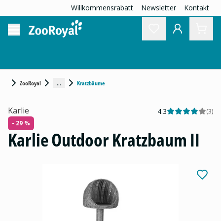
Willkommensrabatt
Newsletter
Kontakt
...
ZooRoyal
Kratzbäume
Karlie
4.3
(
3
)
- 29 %
Karlie Outdoor Kratzbaum II