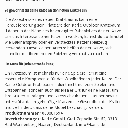
So gewöhnst du deine Katze an den neuen Kratzbaum
Die Akzeptanz eines neuen Kratzbaums kann eine
Herausforderung sein. Platziere den Karlie Outdoor Kratzbaum
II daher in der Nähe des bevorzugten Ruheplatzes deiner Katze.
Um das Interesse deiner Katze zu wecken, kannst du Lockmittel
wie Baldrianspray oder ein verstecktes Katzenspielzeug
verwenden. Diese kleinen Anreize helfen deiner Katze, sich
schneller mit ihrem neuen Spielzeug vertraut zu machen.
Ein Muss für jede Katzenhaltung
Ein Kratzbaum ist mehr als nur eine Spielerei; er ist eine
essentielle Komponente für das Wohlbefinden jeder Katze. Der
Karlie Outdoor Kratzbaum II dient nicht nur zum Spielen und
Entspannen, sondern auch als idealer Ort für deine Katze, um
ihre Krallen zu pflegen und Stress abzubauen. Darüber hinaus
unterstützt das regelmäßige Kratzen die Gesundheit der Krallen
und verhindert, dass deine Möbel beschädigt werden.
Produktnummer:
1000081594
Inverkehrbringer
:
Karlie GmbH, Graf-Zeppelin-Str. 62, 33181
Bad Wünnenberg-Haaren, Deutschland,
info@karlie.de