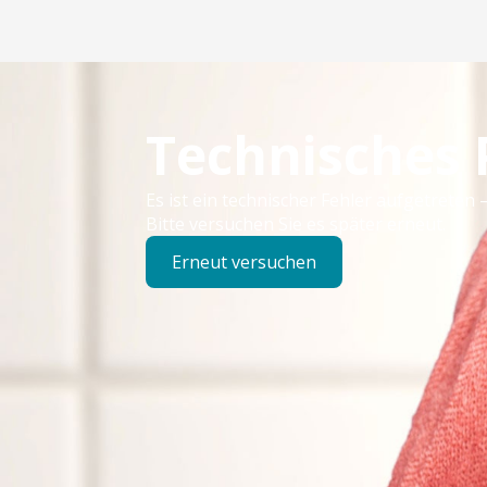
Technisches
Es ist ein technischer Fehler aufgetreten –
Bitte versuchen Sie es später erneut.
Erneut versuchen