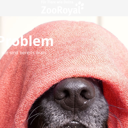
 Problem
 wir sind bereits dran.