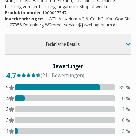
statt, sodass es vorkommen kann, dass die tatsächliche
Leistung von der Leistungsangabe im Shop abweicht.
Produktnummer:
1000057547
Inverkehrbringer
:
JUWEL Aquarium AG & Co. KG, Karl-Göx-Str.
1, 27356 Rotenburg Wümme,
service@juwel-aquarium.de
Technische Details
Bewertungen
4.7
(
211
Bewertungen
)
5
85
%
4
10
%
3
1
%
2
0
%
1
3
%