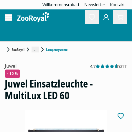
Willkommensrabatt
Newsletter
Kontakt
...
ZooRoyal
Lampensysteme
Juwel
4.7
(
211
)
- 10 %
Juwel Einsatzleuchte -
MultiLux LED 60