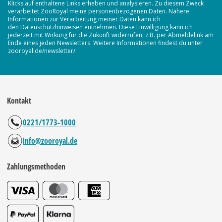
Klicks auf enthaltene Links erheben und analysieren. Zu diesem Zweck
verarbeitet ZooRoyal meine personenbezogenen Daten. Nähere
Informationen zur Verarbeitung meiner Daten kann ich
den Datenschutzhinweisen entnehmen. Diese Einwilligung kann ich
jederzeit mit Wirkung für die Zukunft widerrufen, z.B. per Abmeldelink am
Ende eines jeden Newsletters. Weitere Informationen findest du unter
zooroyal.de/newsletter/.
Kontakt
0221/1773-1000
info@zooroyal.de
Zahlungsmethoden