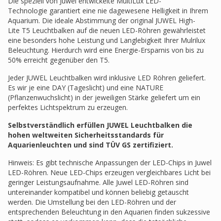
Die speziell von Juwel entwickelte MultiLux LED-
Technologie garantiert eine nie dagewesene Helligkeit in Ihrem
Aquarium. Die ideale Abstimmung der original JUWEL High-
Lite T5 Leuchtbalken auf die neuen LED-Röhren gewährleistet
eine besonders hohe Leistung und Langlebigkeit Ihrer Mulrilux
Beleuchtung. Hierdurch wird eine Energie-Ersparnis von bis zu
50% erreicht gegenüber den T5.
Jeder JUWEL Leuchtbalken wird inklusive LED Röhren geliefert.
Es wir je eine DAY (Tageslicht) und eine NATURE
(Pflanzenwuchslicht) in der jeweiligen Stärke geliefert um ein
perfektes Lichtspektrum zu erzeugen.
Selbstverständlich erfüllen JUWEL Leuchtbalken die
hohen weltweiten Sicherheitsstandards für
Aquarienleuchten und sind TÜV GS zertifiziert.
Hinweis: Es gibt technische Anpassungen der LED-Chips in Juwel
LED-Röhren. Neue LED-Chips erzeugen vergleichbares Licht bei
geringer Leistungsaufnahme. Alle Juwel LED-Röhren sind
untereinander kompatibel und können beliebig getauscht
werden. Die Umstellung bei den LED-Röhren und der
entsprechenden Beleuchtung in den Aquarien finden sukzessive