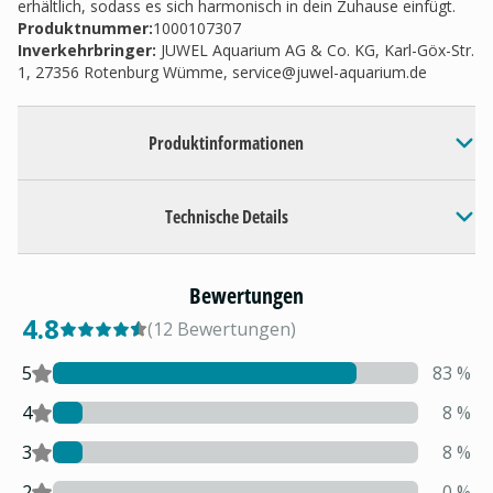
erhältlich, sodass es sich harmonisch in dein Zuhause einfügt.
Produktnummer:
1000107307
Inverkehrbringer
:
JUWEL Aquarium AG & Co. KG, Karl-Göx-Str.
1, 27356 Rotenburg Wümme,
service@juwel-aquarium.de
Produktinformationen
Technische Details
Bewertungen
4.8
(
12
Bewertungen
)
5
83
%
4
8
%
3
8
%
2
0
%