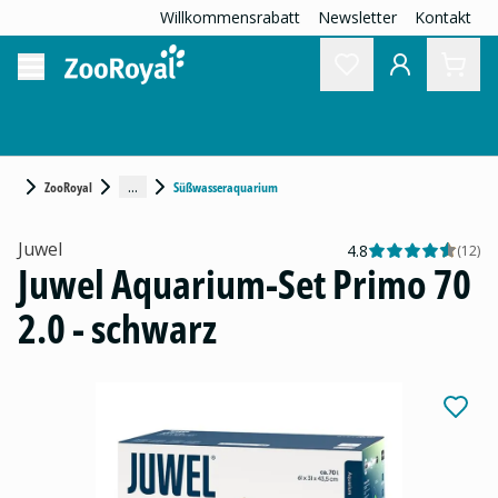
Willkommensrabatt
Newsletter
Kontakt
...
ZooRoyal
Süßwasseraquarium
Juwel
4.8
(
12
)
Juwel Aquarium-Set Primo 70
2.0 - schwarz