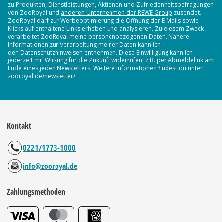
zu Produkten, Dienstleistungen, Aktionen und Zufriedenheitsbefragungen
von ZooRoyal und
anderen Unternehmen der REWE Group
zusendet.
ZooRoyal darf zur Werbeoptimierung die Öffnung der E-Mails sowie
Klicks auf enthaltene Links erheben und analysieren. Zu diesem Zweck
verarbeitet ZooRoyal meine personenbezogenen Daten. Nähere
Informationen zur Verarbeitung meiner Daten kann ich
den Datenschutzhinweisen entnehmen. Diese Einwilligung kann ich
jederzeit mit Wirkung für die Zukunft widerrufen, z.B. per Abmeldelink am
Ende eines jeden Newsletters. Weitere Informationen findest du unter
zooroyal.de/newsletter/.
Kontakt
0221/1773-1000
info@zooroyal.de
Zahlungsmethoden