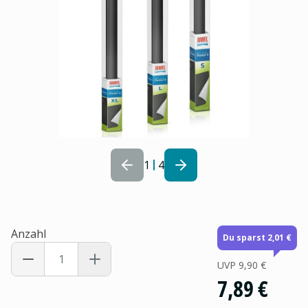
1
4
Anzahl
Du sparst 2,01 €
UVP
9,90 €
7,89 €