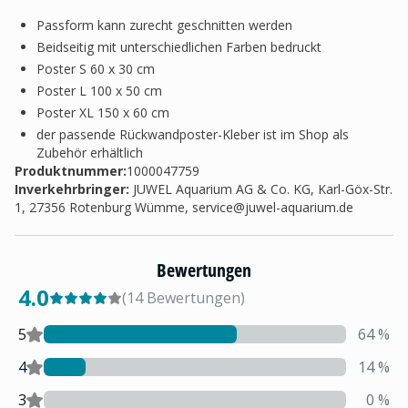
Passform kann zurecht geschnitten werden
Beidseitig mit unterschiedlichen Farben bedruckt
Poster S 60 x 30 cm
Poster L 100 x 50 cm
Poster XL 150 x 60 cm
der passende Rückwandposter-Kleber ist im Shop als
Zubehör erhältlich
Produktnummer:
1000047759
Inverkehrbringer
:
JUWEL Aquarium AG & Co. KG, Karl-Göx-Str.
1, 27356 Rotenburg Wümme,
service@juwel-aquarium.de
Bewertungen
4.0
(
14
Bewertungen
)
5
64
%
4
14
%
3
0
%