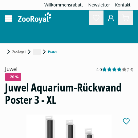
Willkommensrabatt
Newsletter
Kontakt
...
ZooRoyal
Poster
Juwel
4.0
(
14
)
- 20 %
Juwel Aquarium-Rückwand
Poster 3 - XL