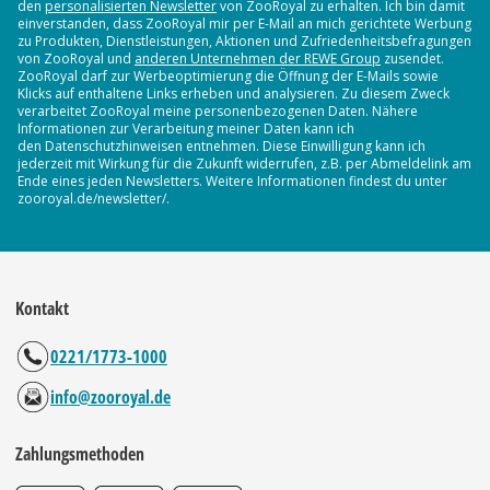
den
personalisierten Newsletter
von ZooRoyal zu erhalten. Ich bin damit
einverstanden, dass ZooRoyal mir per E-Mail an mich gerichtete Werbung
zu Produkten, Dienstleistungen, Aktionen und Zufriedenheitsbefragungen
von ZooRoyal und
anderen Unternehmen der REWE Group
zusendet.
ZooRoyal darf zur Werbeoptimierung die Öffnung der E-Mails sowie
Klicks auf enthaltene Links erheben und analysieren. Zu diesem Zweck
verarbeitet ZooRoyal meine personenbezogenen Daten. Nähere
Informationen zur Verarbeitung meiner Daten kann ich
den Datenschutzhinweisen entnehmen. Diese Einwilligung kann ich
jederzeit mit Wirkung für die Zukunft widerrufen, z.B. per Abmeldelink am
Ende eines jeden Newsletters. Weitere Informationen findest du unter
zooroyal.de/newsletter/.
Kontakt
0221/1773-1000
info@zooroyal.de
Zahlungsmethoden