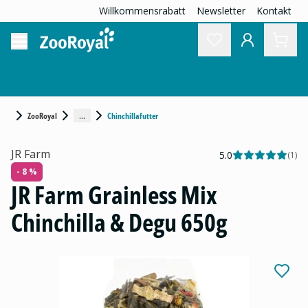
Willkommensrabatt
Newsletter
Kontakt
...
ZooRoyal
Chinchillafutter
JR Farm
5.0
(
1
)
- 8 %
JR Farm Grainless Mix
Chinchilla & Degu 650g