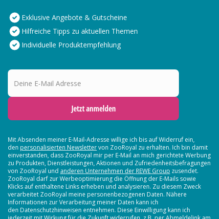
Exklusive Angebote & Gutscheine
Hilfreiche Tipps zu aktuellen Themen
Individuelle Produktempfehlung
Deine E-Mail Adresse
Jetzt anmelden
Mit Absenden meiner E-Mail-Adresse willige ich bis auf Widerruf ein,
den
personalisierten Newsletter
von ZooRoyal zu erhalten. Ich bin damit
einverstanden, dass ZooRoyal mir per E-Mail an mich gerichtete Werbung
zu Produkten, Dienstleistungen, Aktionen und Zufriedenheitsbefragungen
von ZooRoyal und
anderen Unternehmen der REWE Group
zusendet.
ZooRoyal darf zur Werbeoptimierung die Öffnung der E-Mails sowie
Klicks auf enthaltene Links erheben und analysieren. Zu diesem Zweck
verarbeitet ZooRoyal meine personenbezogenen Daten. Nähere
Informationen zur Verarbeitung meiner Daten kann ich
den Datenschutzhinweisen entnehmen. Diese Einwilligung kann ich
jederzeit mit Wirkung für die Zukunft widerrufen, z.B. per Abmeldelink am