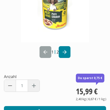
1
2
Anzahl
Du sparst 0,75 €
15,99 €
2,40 kg
(
6,67 €
/ 1
kg
)