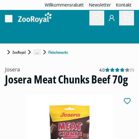
Willkommensrabatt
Newsletter
Kontakt
...
ZooRoyal
Fleischsnacks
Josera
4.0
(
1
)
Josera Meat Chunks Beef 70g