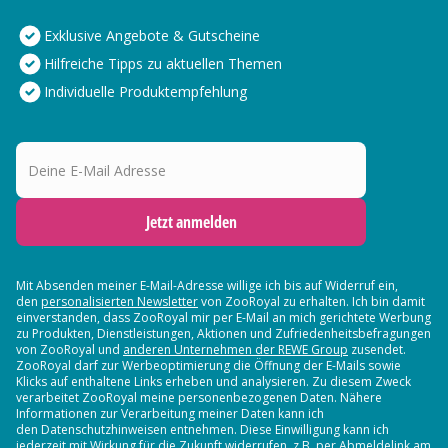
Exklusive Angebote & Gutscheine
Hilfreiche Tipps zu aktuellen Themen
Individuelle Produktempfehlung
Deine E-Mail Adresse
Jetzt anmelden
Mit Absenden meiner E-Mail-Adresse willige ich bis auf Widerruf ein,
den
personalisierten Newsletter
von ZooRoyal zu erhalten. Ich bin damit
einverstanden, dass ZooRoyal mir per E-Mail an mich gerichtete Werbung
zu Produkten, Dienstleistungen, Aktionen und Zufriedenheitsbefragungen
von ZooRoyal und
anderen Unternehmen der REWE Group
zusendet.
ZooRoyal darf zur Werbeoptimierung die Öffnung der E-Mails sowie
Klicks auf enthaltene Links erheben und analysieren. Zu diesem Zweck
verarbeitet ZooRoyal meine personenbezogenen Daten. Nähere
Informationen zur Verarbeitung meiner Daten kann ich
den Datenschutzhinweisen entnehmen. Diese Einwilligung kann ich
jederzeit mit Wirkung für die Zukunft widerrufen, z.B. per Abmeldelink am