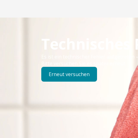
Technisches
Es ist ein technischer Fehler aufgetreten –
Bitte versuchen Sie es später erneut.
Erneut versuchen