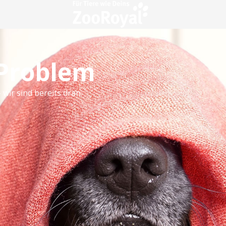
 Problem
 wir sind bereits dran.