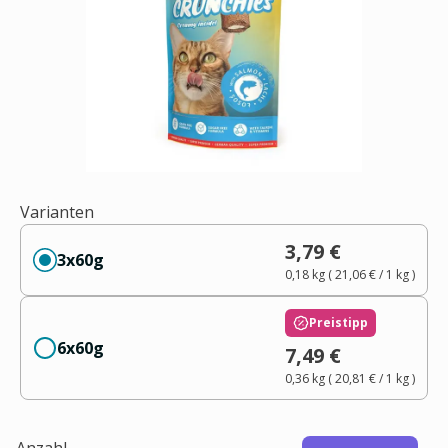
Varianten
3,79 €
3x60g
0,18 kg
(
21,06 €
/ 1
kg
)
Preistipp
6x60g
7,49 €
0,36 kg
(
20,81 €
/ 1
kg
)