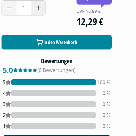
UVP
16,89 €
12,29 €
In den Warenkorb
Bewertungen
5.0
(
6
Bewertungen
)
5
100
%
4
0
%
3
0
%
2
0
%
1
0
%