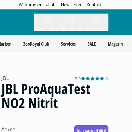
Willkommensrabatt
Newsletter
Kontakt
Wunschliste
Mein Konto
Warenkorb
Marken
ZooRoyal Club
Services
SALE
Magazin
JBL
5.0
(
6
)
JBL ProAquaTest
NO2 Nitrit
Anzahl
Du sparst 4,60 €