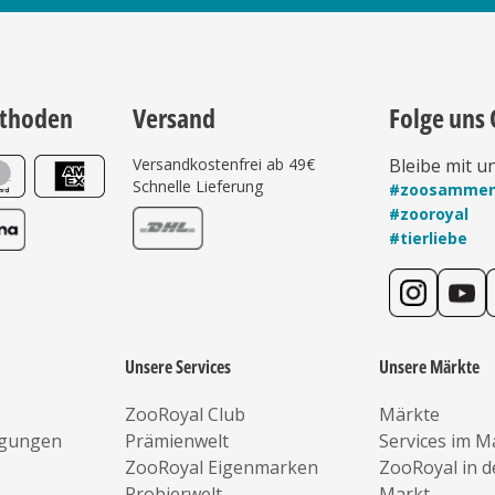
thoden
Versand
Folge uns 
Versandkostenfrei ab 49€
Bleibe mit u
Schnelle Lieferung
#zoosamme
#zooroyal
#tierliebe
Unsere Services
Unsere Märkte
ZooRoyal Club
Märkte
ngungen
Prämienwelt
Services im M
ZooRoyal Eigenmarken
ZooRoyal in 
Probierwelt
Markt