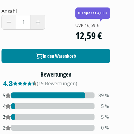
Anzahl
Du sparst 4,00 €
UVP
16,59 €
12,59 €
In den Warenkorb
Bewertungen
4.8
(
19
Bewertungen
)
5
89
%
4
5
%
3
5
%
2
0
%