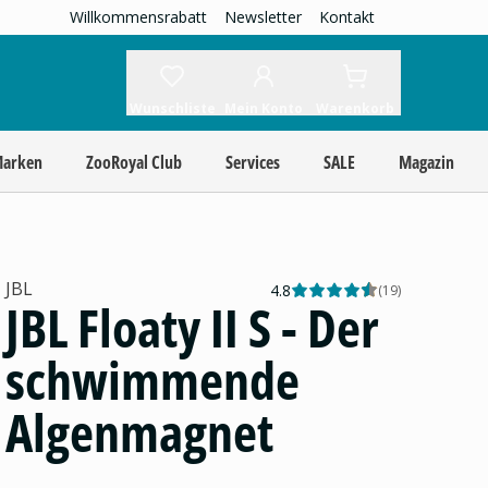
Willkommensrabatt
Newsletter
Kontakt
Wunschliste
Mein Konto
Warenkorb
Marken
ZooRoyal Club
Services
SALE
Magazin
JBL
4.8
(
19
)
JBL Floaty II S - Der
schwimmende
Algenmagnet