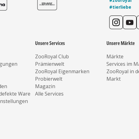
#zooroyal
#tierliebe
Unsere Services
Unsere Märkte
ZooRoyal Club
Märkte
ngungen
Prämienwelt
Services im M
ZooRoyal Eigenmarken
ZooRoyal in 
Probierwelt
Markt
den
Magazin
defekte Ware
Alle Services
instellungen