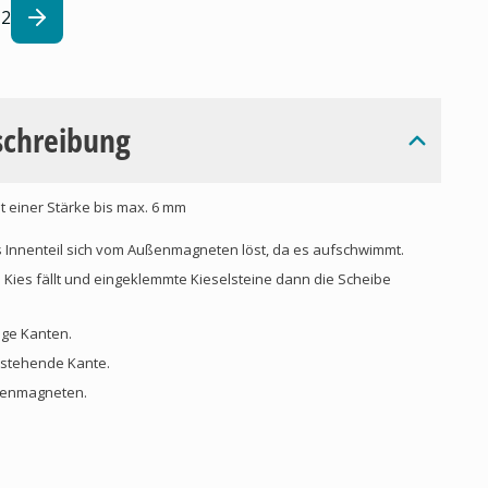
2
schreibung
 einer Stärke bis max. 6 mm
 Innenteil sich vom Außenmagneten löst, da es aufschwimmt.
n Kies fällt und eingeklemmte Kieselsteine dann die Scheibe
äge Kanten.
orstehende Kante.
ßenmagneten.