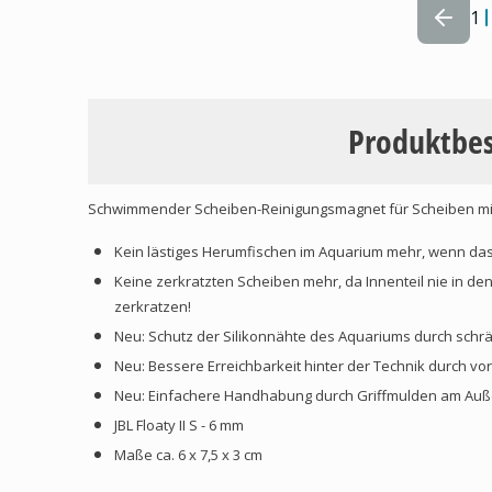
1
Produktbe
Schwimmender Scheiben-Reinigungsmagnet für Scheiben mit
Kein lästiges Herumfischen im Aquarium mehr, wenn das
Keine zerkratzten Scheiben mehr, da Innenteil nie in de
zerkratzen!
Neu: Schutz der Silikonnähte des Aquariums durch schr
Neu: Bessere Erreichbarkeit hinter der Technik durch v
Neu: Einfachere Handhabung durch Griffmulden am Au
JBL Floaty II S - 6 mm
Maße ca. 6 x 7,5 x 3 cm