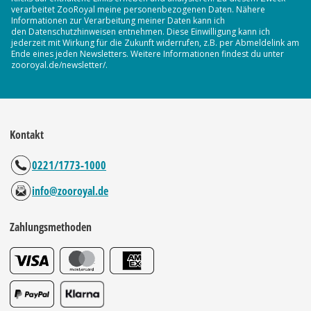
verarbeitet ZooRoyal meine personenbezogenen Daten. Nähere
Informationen zur Verarbeitung meiner Daten kann ich
den Datenschutzhinweisen entnehmen. Diese Einwilligung kann ich
jederzeit mit Wirkung für die Zukunft widerrufen, z.B. per Abmeldelink am
Ende eines jeden Newsletters. Weitere Informationen findest du unter
zooroyal.de/newsletter/.
Kontakt
0221/1773-1000
info@zooroyal.de
Zahlungsmethoden