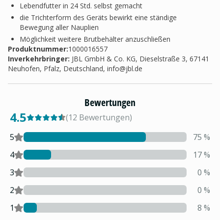
Lebendfutter in 24 Std. selbst gemacht
die Trichterform des Geräts bewirkt eine ständige
Bewegung aller Nauplien
Möglichkeit weitere Brutbehälter anzuschließen
Produktnummer:
1000016557
Inverkehrbringer
:
JBL GmbH & Co. KG, Dieselstraße 3, 67141
Neuhofen, Pfalz, Deutschland,
info@jbl.de
Bewertungen
4.5
(
12
Bewertungen
)
5
75
%
4
17
%
3
0
%
2
0
%
1
8
%