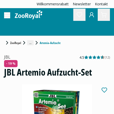
Willkommensrabatt
Newsletter
Kontakt
...
ZooRoyal
Artemia-Aufzucht
JBL
4.5
(
12
)
- 19 %
JBL Artemio Aufzucht-Set