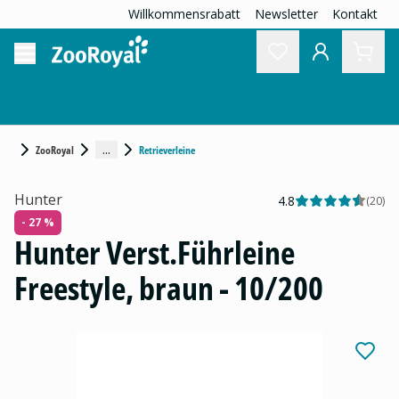
Willkommensrabatt
Newsletter
Kontakt
...
ZooRoyal
Retrieverleine
Hunter
4.8
(
20
)
- 27 %
Hunter Verst.Führleine
Freestyle, braun - 10/200