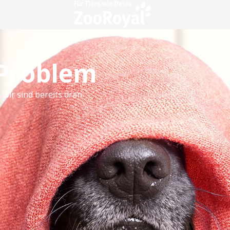
 Problem
 wir sind bereits dran.