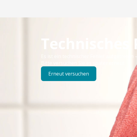
Technisches
Es ist ein technischer Fehler aufgetreten –
Bitte versuchen Sie es später erneut.
Erneut versuchen