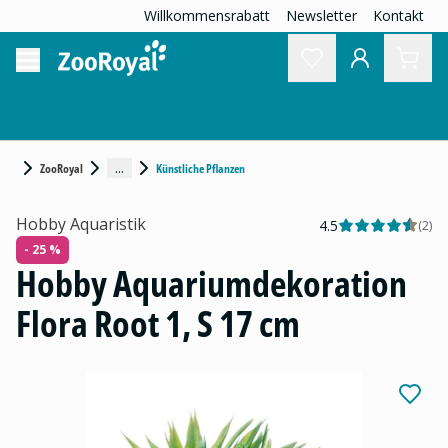
Willkommensrabatt
Newsletter
Kontakt
...
ZooRoyal
Künstliche Pflanzen
Hobby Aquaristik
4.5
(
2
)
- 25 %
Hobby Aquariumdekoration
Flora Root 1, S 17 cm