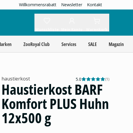
Willkommensrabatt
Newsletter
Kontakt
Wunschliste
Mein Konto
Warenkorb
Marken
ZooRoyal Club
Services
SALE
Magazin
haustierkost
5.0
(
1
)
Haustierkost BARF
Komfort PLUS Huhn
12x500 g