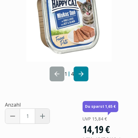
1
4
Anzahl
Du sparst 1,65 €
UVP
15,84 €
14,19 €