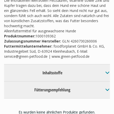
Die enthaltenen wertvollen Fettsäuren, Vitamine sowie Zink und
Kupfer tragen dazu bei, dass dein Hund eine schöne Haut und
ein glänzendes Fell erhält. So sieht dein Hund nicht nur gut aus,
sondern fühlt sich auch wohl. Alle Zutaten sind natürlich und frei
von künstlichen Zusatzstoffen, was das Futter besonders
hochwertig macht.
Alleinfuttermittel für ausgewachsene Hunde
Produktnummer:
1000109362
Zulassungsnummer Hersteller
:
GLN 4260730260006
Futtermittelunternehmer
:
foodforplanet GmbH & Co. KG,
Industriegebiet Süd, D-63924 Kleinheubach, E-Mail:
service@green-petfood.de
| www.green-petfood.de
Inhaltsstoffe
Fütterungsempfehlung
Es wurden keine ähnlichen Produkte gefunden.