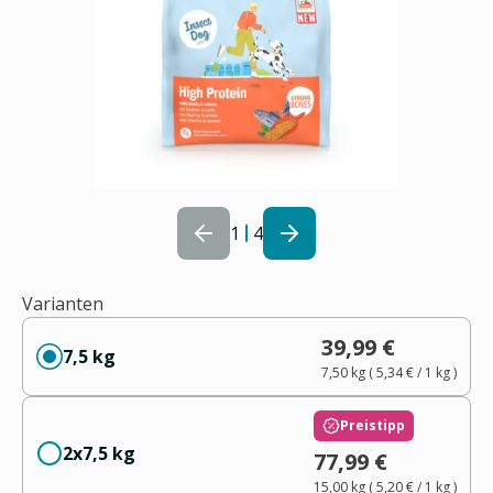
1
4
Varianten
39,99 €
7,5 kg
7,50 kg
(
5,34 €
/ 1
kg
)
Preistipp
2x7,5 kg
77,99 €
15,00 kg
(
5,20 €
/ 1
kg
)