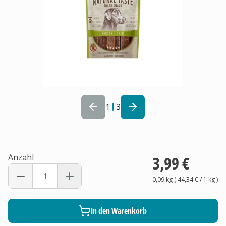
1
3
Anzahl
3,99 €
0,09 kg
(
44,34 €
/ 1
kg
)
In den Warenkorb