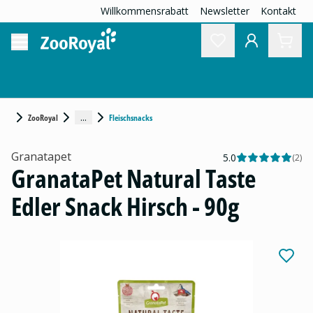
Willkommensrabatt
Newsletter
Kontakt
...
ZooRoyal
Fleischsnacks
Granatapet
5.0
(
2
)
GranataPet Natural Taste
Edler Snack Hirsch - 90g