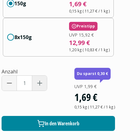
1,69 €
150g
0,15 kg
(
11,27 €
/ 1
kg
)
Preistipp
UVP
15,92 €
8x150g
12,99 €
1,20 kg
(
10,83 €
/ 1
kg
)
Anzahl
Du sparst 0,30 €
UVP
1,99 €
1,69 €
0,15 kg
(
11,27 €
/ 1
kg
)
In den Warenkorb