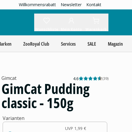
Willkommensrabatt
Newsletter
Kontakt
Wunschliste
Mein Konto
Warenkorb
Marken
ZooRoyal Club
Services
SALE
Magazin
Gimcat
4.6
(
39
)
GimCat Pudding
classic - 150g
Varianten
UVP
1,99 €