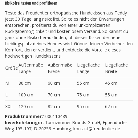
Risikofrei testen und profitieren
Teste das Freudentier orthopädische Hundekissen aus Teddy
jetzt 30 Tage lang risikofrei. Sollte es nicht den Erwartungen
entsprechen, profitierst du von einer unkomplizierten
Rückgabemöglichkeit und kostenlosem Versand. So kannst du
ganz ohne Risiko herausfinden, ob dieses Kissen der neue
Lieblingsplatz deines Hundes wird. Gönne deinem Vierbeiner den
Komfort, den er verdient, und entdecke die Vorteile dieses
hochwertigen Hundekissens.
Außenmaße
Außenmaße
Liegefläche
Liegefläche
Größe
Länge
Breite
Länge
Breite
M
80 cm
60 cm
55 cm
45 cm
L
100 cm
70 cm
75 cm
55 cm
XXL
120 cm
82 cm
95 cm
67 cm
Produktnummer:
1000110489
Inverkehrbringer
:
Turmzimmer Brands GmbH, Eppendorfer
Weg 195-197, D-20253 Hamburg,
kontakt@freudentier.de