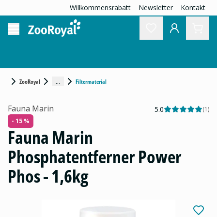
Willkommensrabatt
Newsletter
Kontakt
...
ZooRoyal
Filtermaterial
Fauna Marin
5.0
(
1
)
- 15 %
Fauna Marin
Phosphatentferner Power
Phos - 1,6kg