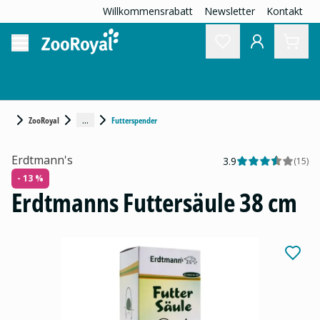
Willkommensrabatt
Newsletter
Kontakt
...
ZooRoyal
Futterspender
Erdtmann's
3.9
(
15
)
- 13 %
Erdtmanns Futtersäule 38 cm