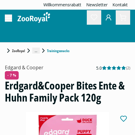
Willkommensrabatt
Newsletter
Kontakt
...
ZooRoyal
Trainingssnacks
Edgard & Cooper
5.0
(
2
)
- 7 %
Erdgard&Cooper Bites Ente &
Huhn Family Pack 120g